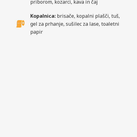
priborom, kozarci, kava in čaj
Kopalnica:
brisače, kopalni plašči, tuš,
gel za prhanje, sušilec za lase, toaletni
papir
Dodatna oprema:
TV z ravnim
ekranom, ventilator, garderoba
Zasebna terasa
pred vhodom v suito z
vrtnim pohištvom
Potrebujete več infomacij?
+386 40 204 047